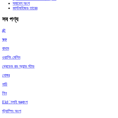
সমাবেশ অংশ
কাস্টমাইজড তারের
সব পণ্য
বল্টু
স্ক্রু
বাদাম
ওয়াশিং মেশিন
থ্রেডেড রড অ্যান্ড স্টাড
নোঙ্গর
নাচি
পিন
Eldালাই যন্ত্রাংশ
স্ট্যাম্পিং অংশ