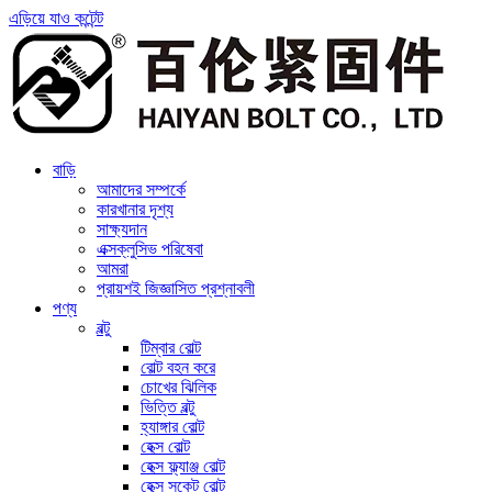
এড়িয়ে যাও কন্টেন্ট
বাড়ি
আমাদের সম্পর্কে
কারখানার দৃশ্য
সাক্ষ্যদান
এক্সক্লুসিভ পরিষেবা
আমরা
প্রায়শই জিজ্ঞাসিত প্রশ্নাবলী
পণ্য
বল্টু
টিম্বার বোল্ট
বোল্ট বহন করে
চোখের ঝিলিক
ভিত্তি বল্টু
হ্যাঙ্গার বোল্ট
হেক্স বোল্ট
হেক্স ফ্ল্যাঞ্জ বোল্ট
হেক্স সকেট বোল্ট