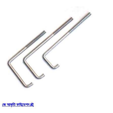
জে আকৃতি ফাউন্ডেশন বল্টু