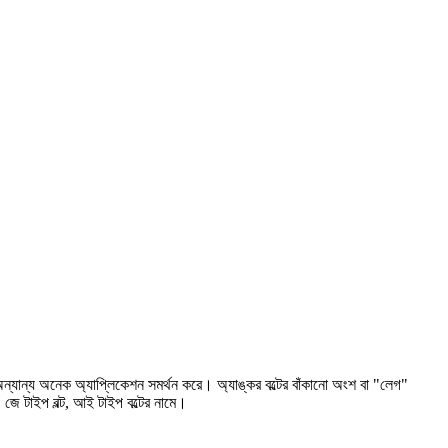
বং অন্যান্য অনেক অ্যাপ্লিকেশন সমর্থন করে। অ্যাঙ্কর বল্টের বাঁকানো অংশ বা "লেগ"
, জে টাইপ বল্ট, আই টাইপ বল্টের নামে।