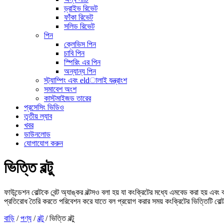
ড্রাইভ রিভেট
ফাঁকা রিভেট
সলিড রিভেট
পিন
ক্লেভিস পিন
চাবি পিন
স্পিরিং এর পিন
অন্যান্য পিন
স্ট্যাম্পিং এবং eldালাই যন্ত্রাংশ
সমাবেশ অংশ
কাস্টমাইজড তারের
প্রসেসিং ভিডিও
তৃতীয় ল্যাব
খবর
ডাউনলোড
যোগাযোগ করুন
ভিত্তি বল্টু
ফাউন্ডেশন বোল্টকে বেন্ট অ্যাঙ্কর বল্টসও বলা হয় যা কংক্রিটের মধ্যে এমবেড করা হয় এব
প্রতিরোধ তৈরি করতে পরিবেশন করে যাতে বল প্রয়োগ করার সময় কংক্রিটের ভিত্তিটি বোল্টট
বাড়ি
/
পণ্য
/
বল্টু
/
ভিত্তি বল্টু