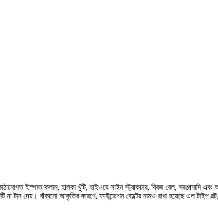
ং কাঠামোগত ইস্পাত কলাম, হালকা খুঁটি, হাইওয়ে সাইন স্ট্রাকচার, ব্রিজ রেল, সরঞ্জামাদি এ
ি না টান দেয়। বাঁকানো আকৃতির কারণে, ফাউন্ডেশন বোল্টের নামও রাখা হয়েছে এল টাইপ বল্ট