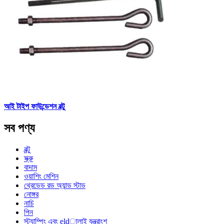
আই টাইপ ফাউন্ডেশন বল্টু
সব পণ্য
বল্টু
স্ক্রু
বাদাম
ওয়াশিং মেশিন
থ্রেডেড রড অ্যান্ড স্টাড
নোঙ্গর
নাচি
পিন
স্ট্যাম্পিং এবং eldালাই যন্ত্রাংশ