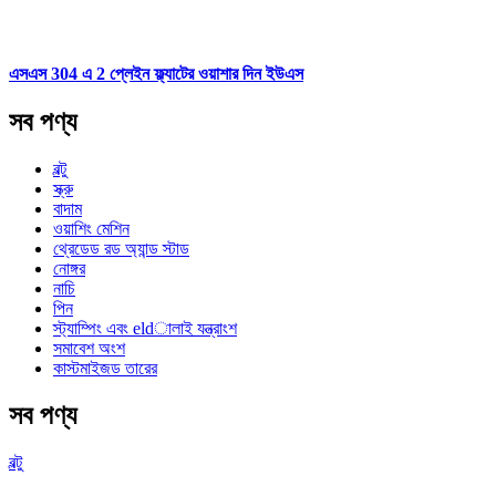
এসএস 304 এ 2 প্লেইন ফ্ল্যাটের ওয়াশার দিন ইউএস
সব পণ্য
বল্টু
স্ক্রু
বাদাম
ওয়াশিং মেশিন
থ্রেডেড রড অ্যান্ড স্টাড
নোঙ্গর
নাচি
পিন
স্ট্যাম্পিং এবং eldালাই যন্ত্রাংশ
সমাবেশ অংশ
কাস্টমাইজড তারের
সব পণ্য
বল্টু