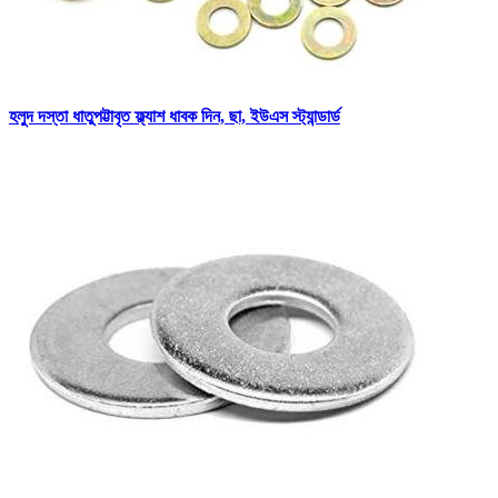
হলুদ দস্তা ধাতুপট্টাবৃত ফ্ল্যাশ ধাবক দিন, ছা, ইউএস স্ট্যান্ডার্ড