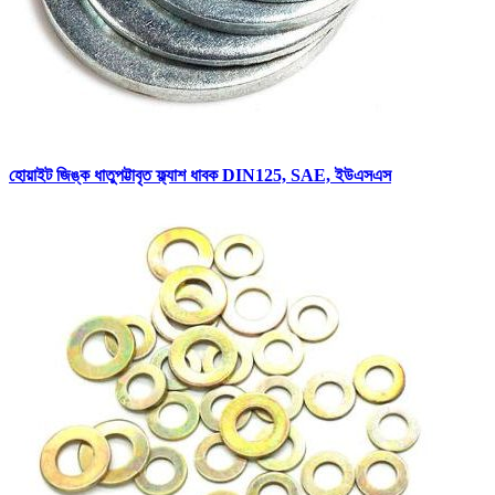
হোয়াইট জিঙ্ক ধাতুপট্টাবৃত ফ্ল্যাশ ধাবক DIN125, SAE, ইউএসএস