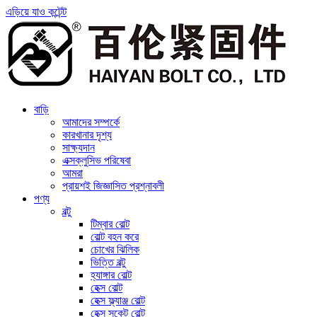
এড়িয়ে যাও কন্টেন্ট
বাড়ি
আমাদের সম্পর্কে
কারখানার দৃশ্য
সাক্ষ্যদান
এক্সক্লুসিভ পরিষেবা
আমরা
প্রায়শই জিজ্ঞাসিত প্রশ্নাবলী
পণ্য
বল্টু
টিম্বার বোল্ট
বোল্ট বহন করে
চোখের ঝিলিক
ভিত্তি বল্টু
হ্যাঙ্গার বোল্ট
হেক্স বোল্ট
হেক্স ফ্ল্যাঞ্জ বোল্ট
হেক্স সকেট বোল্ট