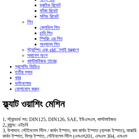
ড্রাইভ রিভেট
ফাঁকা রিভেট
সলিড রিভেট
পিন
ক্লেভিস পিন
চাবি পিন
স্পিরিং এর পিন
অন্যান্য পিন
স্ট্যাম্পিং এবং eldালাই যন্ত্রাংশ
সমাবেশ অংশ
কাস্টমাইজড তারের
প্রসেসিং ভিডিও
তৃতীয় ল্যাব
খবর
ডাউনলোড
যোগাযোগ করুন
ফ্ল্যাট ওয়াশিং মেশিন
1, স্ট্যান্ডার্ড সহ: DIN125, DIN126, SAE, ইউএসএস, কাস্টমাইজড
2, ব্র্যান্ড: এইচবি
3, উপাদান: স্টেইনলেস স্টিল / কার্বন ইস্পাত, কম কার্বন ইস্পাত (হালকা ইস্পাত), মাঝারি
কার্বন ইস্পাত, মিশ্র ইস্পাত, স্টেইনলেস স্টিল (এসএস201, এসএস 304, এসএস