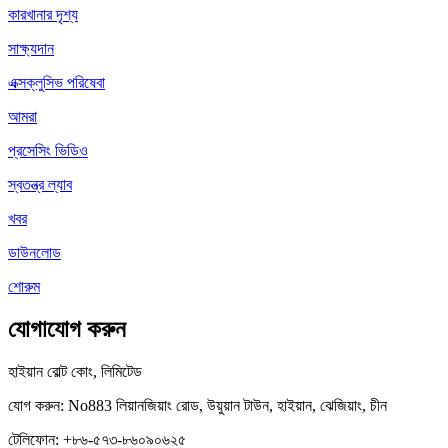
কারখানার দৃশ্য
সাক্ষ্যদান
এক্সক্লুসিভ পরিষেবা
আমরা
প্রসেসিং ভিডিও
স্বতন্ত্র ল্যাব
খবর
ডাউনলোড
শোরুম
যোগাযোগ করুন
হাইয়ান বোল্ট কোং, লিমিটেড
যোগ করুন: No883 লিয়ানজিয়াং রোড, উয়ুয়ান টাউন, হাইয়ান, ঝেজিয়াং, চীন
টেলিফোন: +৮৬-৫৭৩-৮৬০৯০৬২৫