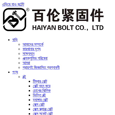
এড়িয়ে যাও কন্টেন্ট
বাড়ি
আমাদের সম্পর্কে
কারখানার দৃশ্য
সাক্ষ্যদান
এক্সক্লুসিভ পরিষেবা
আমরা
প্রায়শই জিজ্ঞাসিত প্রশ্নাবলী
পণ্য
বল্টু
টিম্বার বোল্ট
বোল্ট বহন করে
চোখের ঝিলিক
ভিত্তি বল্টু
হ্যাঙ্গার বোল্ট
হেক্স বোল্ট
হেক্স ফ্ল্যাঞ্জ বোল্ট
হেক্স সকেট বোল্ট