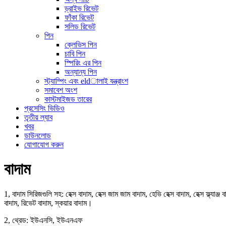
ড্রাইভ রিভেট
ফাঁকা রিভেট
সলিড রিভেট
পিন
ক্লেভিস পিন
চাবি পিন
স্পিরিং এর পিন
অন্যান্য পিন
স্ট্যাম্পিং এবং eldালাই যন্ত্রাংশ
সমাবেশ অংশ
কাস্টমাইজড তারের
প্রসেসিং ভিডিও
তৃতীয় ল্যাব
খবর
ডাউনলোড
যোগাযোগ করুন
বাদাম
1, বাদাম সিরিজগুলি সহ: হেক্স বাদাম, হেক্স জাম জাম বাদাম, হেভি হেক্স বাদাম, হেক্স ফ্ল্যাঞ্
বাদাম, রিভেট বাদাম, স্কয়ার বাদাম।
2, থ্রেড: ইউএনসি, ইউএনএফ