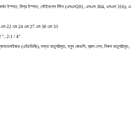
ারি কার্বন ইস্পাত, মিশ্র ইস্পাত, স্টেইনলেস স্টিল (এসএস201, এসএস 304, এসএস 316), এব
0 এম 22 এম 24 এম 27 এম 30 এম 33
2 ", 2-1 / 4"
গ্যালভেনাইজড (এইচডিজি), দস্তা ধাতুপট্টাবৃত, হলুদ জেডপি, ব্রাস লেপ, নিকল ধাতুপট্টাবৃত, ক্