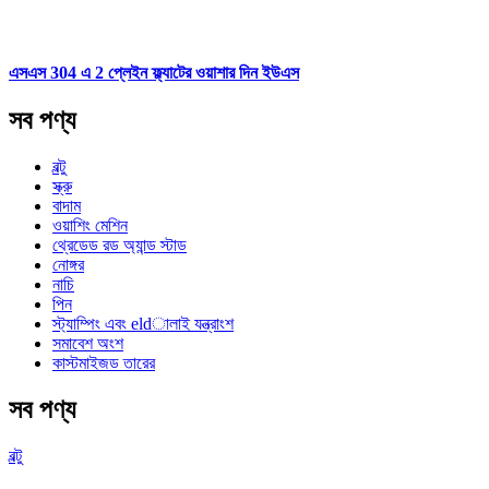
এসএস 304 এ 2 প্লেইন ফ্ল্যাটের ওয়াশার দিন ইউএস
সব পণ্য
বল্টু
স্ক্রু
বাদাম
ওয়াশিং মেশিন
থ্রেডেড রড অ্যান্ড স্টাড
নোঙ্গর
নাচি
পিন
স্ট্যাম্পিং এবং eldালাই যন্ত্রাংশ
সমাবেশ অংশ
কাস্টমাইজড তারের
সব পণ্য
বল্টু