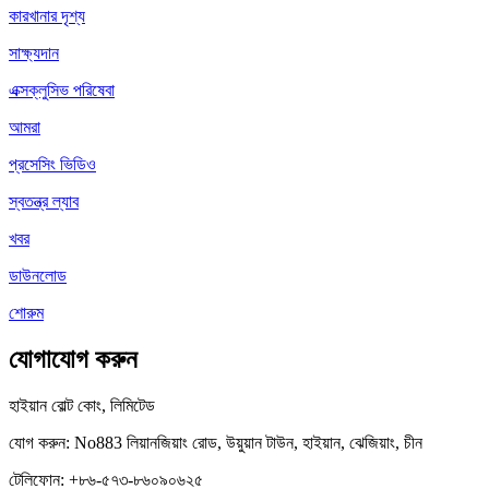
কারখানার দৃশ্য
সাক্ষ্যদান
এক্সক্লুসিভ পরিষেবা
আমরা
প্রসেসিং ভিডিও
স্বতন্ত্র ল্যাব
খবর
ডাউনলোড
শোরুম
যোগাযোগ করুন
হাইয়ান বোল্ট কোং, লিমিটেড
যোগ করুন: No883 লিয়ানজিয়াং রোড, উয়ুয়ান টাউন, হাইয়ান, ঝেজিয়াং, চীন
টেলিফোন: +৮৬-৫৭৩-৮৬০৯০৬২৫