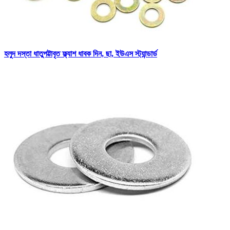
হলুদ দস্তা ধাতুপট্টাবৃত ফ্ল্যাশ ধাবক দিন, ছা, ইউএস স্ট্যান্ডার্ড