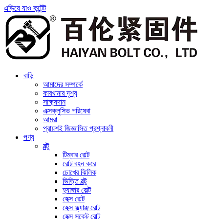
এড়িয়ে যাও কন্টেন্ট
বাড়ি
আমাদের সম্পর্কে
কারখানার দৃশ্য
সাক্ষ্যদান
এক্সক্লুসিভ পরিষেবা
আমরা
প্রায়শই জিজ্ঞাসিত প্রশ্নাবলী
পণ্য
বল্টু
টিম্বার বোল্ট
বোল্ট বহন করে
চোখের ঝিলিক
ভিত্তি বল্টু
হ্যাঙ্গার বোল্ট
হেক্স বোল্ট
হেক্স ফ্ল্যাঞ্জ বোল্ট
হেক্স সকেট বোল্ট