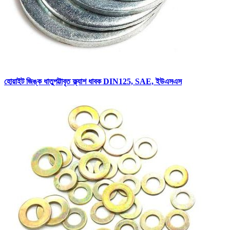
হোয়াইট জিঙ্ক ধাতুপট্টাবৃত ফ্ল্যাশ ধাবক DIN125, SAE, ইউএসএস